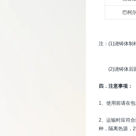
巴柯
注：(1)浇铸体制样
(2)浇铸体后固
四．注意事项：
1、使用前请在
2、运输时应符
种，隔离热源，2