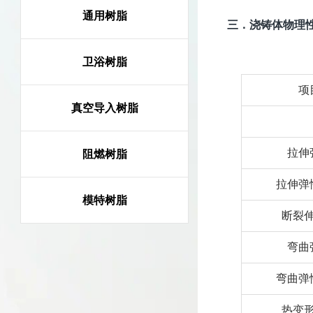
通用树脂
三．浇铸体物理性
卫浴树脂
项
真空导入树脂
拉伸
阻燃树脂
拉伸弹
模特树脂
断裂
弯曲
弯曲弹
热变