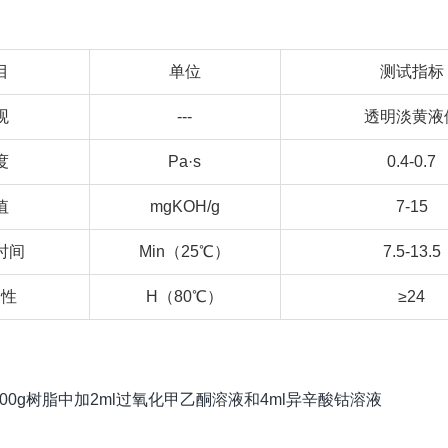
目
单位
测试指标
观
---
透明淡黄液
度
Pa·s
0.4-0.7
值
mgKOH/g
7-15
时间
Min（25℃）
7.5-13.5
定性
H（80℃）
≥24
00g树脂中加2ml过氧化甲乙酮溶液和4ml异辛酸钴溶液