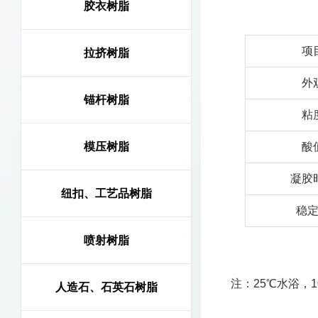
胶衣树脂
项
拉挤树脂
外
锚杆树脂
粘
模压树脂
酸
凝胶
纽扣、工艺品树脂
稳
喷射树脂
注：25℃水浴，1
人造石、石英石树脂