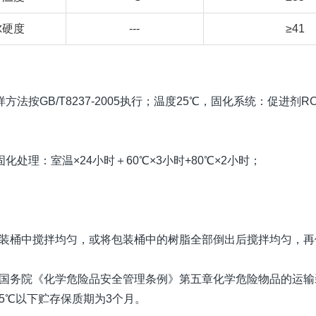
尔硬度
---
≥41
方法按GB/T8237-2005执行；温度25℃，固化系统：促进剂RCA 
化处理：室温×24小时＋60℃×3小时+80℃×2小时；
包装桶中搅拌均匀，或将包装桶中的树脂全部倒出后搅拌均匀，再
合国务院《化学危险品安全管理条例》第五章化学危险物品的运输
5℃以下贮存保质期为3个月。