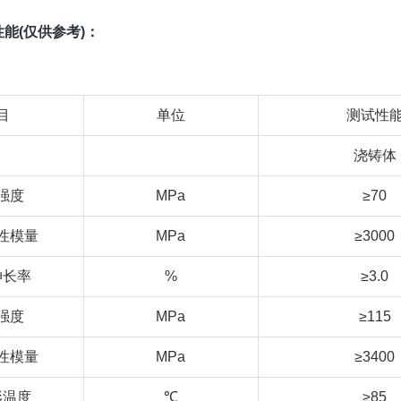
能(仅供参考)：
目
单位
测试性
浇铸体
强度
MPa
≥70
性模量
MPa
≥3000
伸长率
%
≥3.0
强度
MPa
≥115
性模量
MPa
≥3400
形温度
℃
≥85